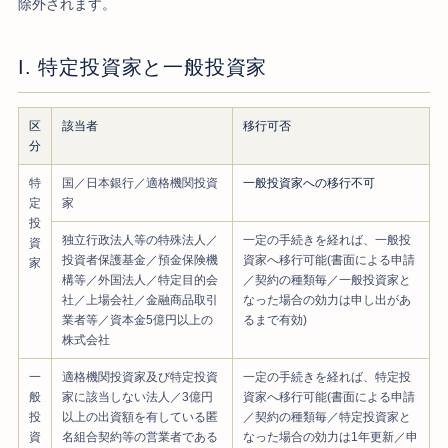
除外されます。
I. 特定投資家と一般投資家
区
該当者
移行可否
分
特
国／日本銀行／適格機関投資
一般投資家への移行不可
定
家
投
独立行政法人等の特殊法人／
一定の手続きを経れば、一般投
資
投資者保護基金／預金保険機
資家へ移行可能(書面による申請
家
構等／外国法人／特定目的会
／契約の種類毎／一般投資家と
社／上場会社／金融商品取引
なった場合の効力は申し出があ
業者等／資本金5億円以上の
るまで有効)
株式会社
一
適格機関投資家及び特定投資
一定の手続きを経れば、特定投
般
家に該当しない法人／3億円
資家へ移行可能(書面による申請
投
以上の出資額を有している匿
／契約の種類毎／特定投資家と
資
名組合契約等の営業者である
なった場合の効力は1年更新／申