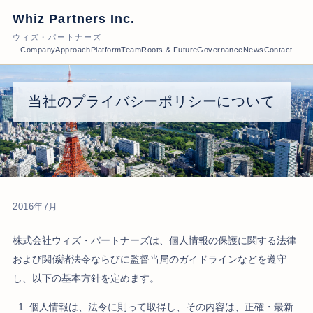
Whiz Partners Inc.
ウィズ・パートナーズ
Company
Approach
Platform
Team
Roots & Future
Governance
News
Contact
当社のプライバシーポリシーについて
2016年7月
株式会社ウィズ・パートナーズは、個人情報の保護に関する法律
および関係諸法令ならびに監督当局のガイドラインなどを遵守
し、以下の基本方針を定めます。
個人情報は、法令に則って取得し、その内容は、正確・最新