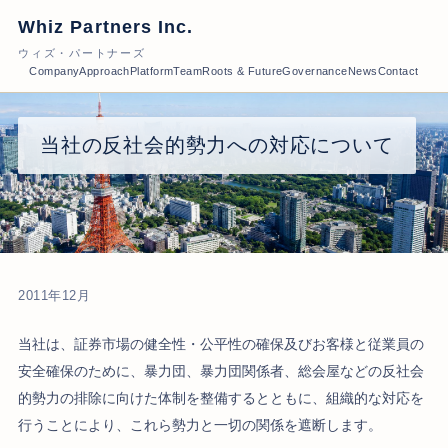
Whiz Partners Inc.
ウィズ・パートナーズ
Company
Approach
Platform
Team
Roots & Future
Governance
News
Contact
当社の反社会的勢力への対応について
2011年12月
当社は、証券市場の健全性・公平性の確保及びお客様と従業員の
安全確保のために、暴力団、暴力団関係者、総会屋などの反社会
的勢力の排除に向けた体制を整備するとともに、組織的な対応を
行うことにより、これら勢力と一切の関係を遮断します。