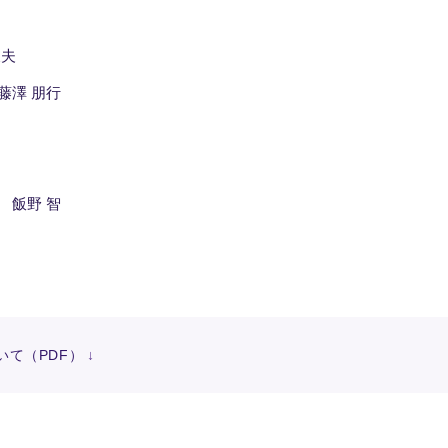
俊夫
藤澤 朋行
 飯野 智
いて（PDF）