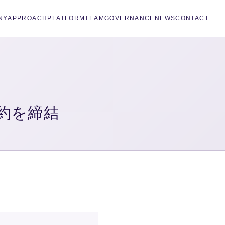
NY
APPROACH
PLATFORM
TEAM
GOVERNANCE
NEWS
CONTACT
約を締結